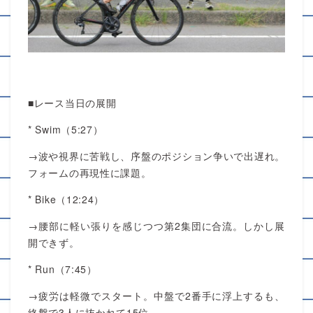
■レース当日の展開
* Swim（5:27）
→波や視界に苦戦し、序盤のポジション争いで出遅れ。
フォームの再現性に課題。
* Bike（12:24）
→腰部に軽い張りを感じつつ第2集団に合流。しかし展
開できず。
* Run（7:45）
→疲労は軽微でスタート。中盤で2番手に浮上するも、
終盤で3人に抜かれて15位。