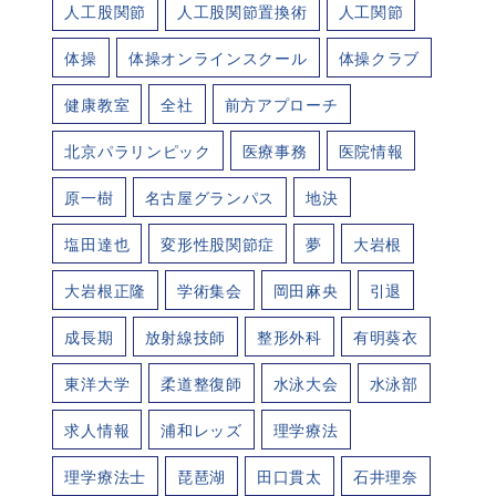
人工股関節
人工股関節置換術
人工関節
体操
体操オンラインスクール
体操クラブ
健康教室
全社
前方アプローチ
北京パラリンピック
医療事務
医院情報
原一樹
名古屋グランパス
地決
塩田達也
変形性股関節症
夢
大岩根
大岩根正隆
学術集会
岡田麻央
引退
成長期
放射線技師
整形外科
有明葵衣
東洋大学
柔道整復師
水泳大会
水泳部
求人情報
浦和レッズ
理学療法
理学療法士
琵琶湖
田口貫太
石井理奈