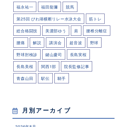
福永祐一
福田龍彌
競馬
第25回 びわ湖横断リレー水泳大会
筋トレ
総合格闘技
美濃部ゆう
肩
腰椎分離症
腰痛
解説
講演会
超音波
野球
野球肘検診
鍵山慶司
長島実桜
長島美桜
関西1部
院長監修記事
青森山田
駅伝
騎手
月別アーカイブ
2026年8月