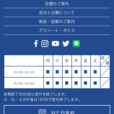
診療のご案内
症状と治療について
施設・設備のご案内
アスリート・ボイス
月
火
水
木
金
土
10:00-13:30
■
■
■
■
■
■
15:00-19:00
■
■
■
■
■
■
診察終了30分前に受付を終了します。
火・水・土の午後は18:00で受付終了します。
WEB
予約