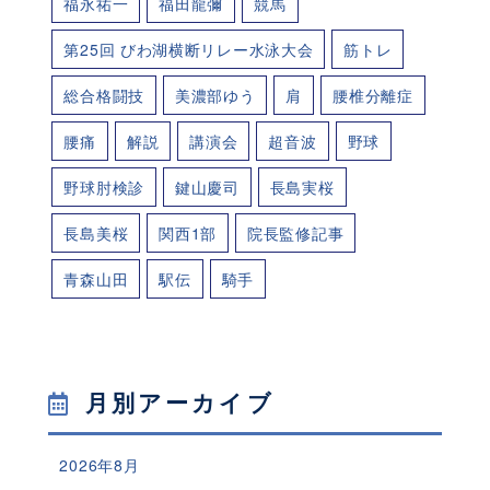
福永祐一
福田龍彌
競馬
第25回 びわ湖横断リレー水泳大会
筋トレ
総合格闘技
美濃部ゆう
肩
腰椎分離症
腰痛
解説
講演会
超音波
野球
野球肘検診
鍵山慶司
長島実桜
長島美桜
関西1部
院長監修記事
青森山田
駅伝
騎手
月別アーカイブ
2026年8月