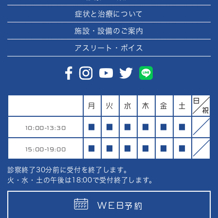
症状と治療について
施設・設備のご案内
アスリート・ボイス
月
火
水
木
金
土
10:00-13:30
■
■
■
■
■
■
15:00-19:00
■
■
■
■
■
■
診察終了30分前に受付を終了します。
火・水・土の午後は18:00で受付終了します。
WEB
予約