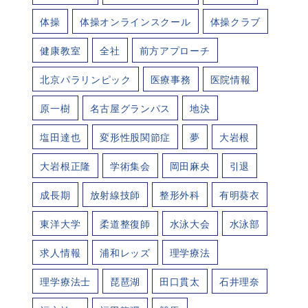
体操
体操オンラインスクール
体操クラブ
健康教室
全社
前方アプローチ
北京パラリンピック
医療事務
医院情報
原一樹
名古屋グランパス
地決
塩田達也
変形性股関節症
夢
大岩根
大岩根正隆
学術集会
岡田麻央
引退
成長期
放射線技師
整形外科
有明葵衣
東洋大学
柔道整復師
水泳大会
水泳部
求人情報
浦和レッズ
理学療法
理学療法士
琵琶湖
田口貫太
石井理奈