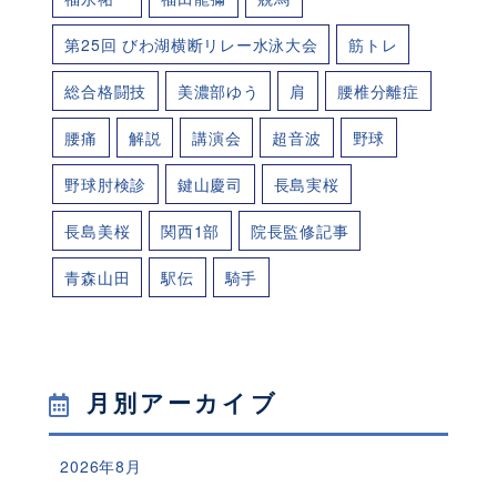
第25回 びわ湖横断リレー水泳大会
筋トレ
総合格闘技
美濃部ゆう
肩
腰椎分離症
腰痛
解説
講演会
超音波
野球
野球肘検診
鍵山慶司
長島実桜
長島美桜
関西1部
院長監修記事
青森山田
駅伝
騎手
月別アーカイブ
2026年8月