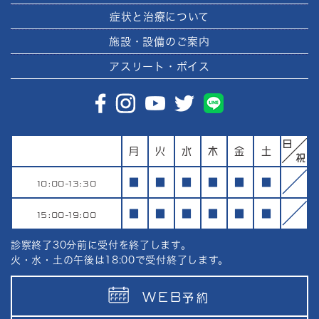
症状と治療について
施設・設備のご案内
アスリート・ボイス
月
火
水
木
金
土
10:00-13:30
■
■
■
■
■
■
15:00-19:00
■
■
■
■
■
■
診察終了30分前に受付を終了します。
火・水・土の午後は18:00で受付終了します。
WEB
予約