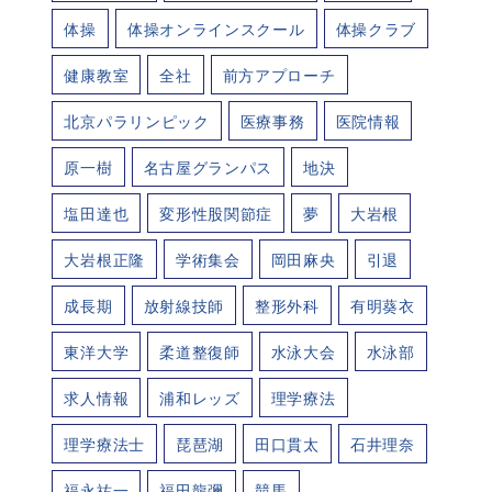
体操
体操オンラインスクール
体操クラブ
健康教室
全社
前方アプローチ
北京パラリンピック
医療事務
医院情報
原一樹
名古屋グランパス
地決
塩田達也
変形性股関節症
夢
大岩根
大岩根正隆
学術集会
岡田麻央
引退
成長期
放射線技師
整形外科
有明葵衣
東洋大学
柔道整復師
水泳大会
水泳部
求人情報
浦和レッズ
理学療法
理学療法士
琵琶湖
田口貫太
石井理奈
福永祐一
福田龍彌
競馬