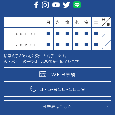
月
火
水
木
金
土
10:00-13:30
■
■
■
■
■
■
15:00-19:00
■
■
■
■
■
■
診察終了30分前に受付を終了します。
火・水・土の午後は18:00で受付終了します。
WEB
予約
075-950-5839
外来表はこちら