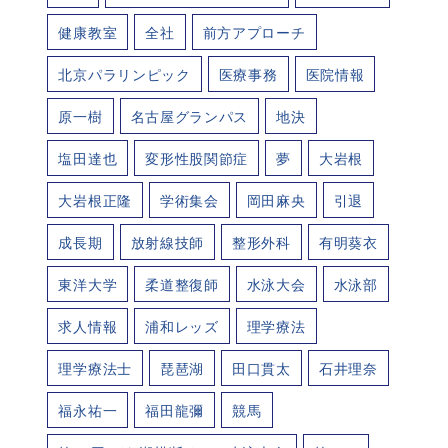
健康教室
全社
前方アプローチ
北京パラリンピック
医療事務
医院情報
原一樹
名古屋グランパス
地決
塩田達也
変形性股関節症
夢
大岩根
大岩根正隆
学術集会
岡田麻央
引退
成長期
放射線技師
整形外科
有明葵衣
東洋大学
柔道整復師
水泳大会
水泳部
求人情報
浦和レッズ
理学療法
理学療法士
琵琶湖
田口貫太
石井理奈
福永祐一
福田龍彌
競馬