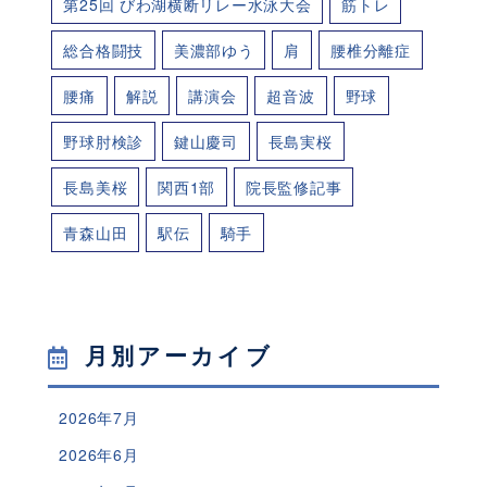
第25回 びわ湖横断リレー水泳大会
筋トレ
総合格闘技
美濃部ゆう
肩
腰椎分離症
腰痛
解説
講演会
超音波
野球
野球肘検診
鍵山慶司
長島実桜
長島美桜
関西1部
院長監修記事
青森山田
駅伝
騎手
月別アーカイブ
2026年7月
2026年6月