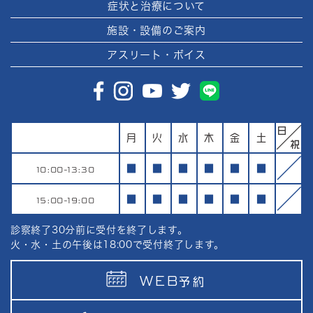
症状と治療について
施設・設備のご案内
アスリート・ボイス
月
火
水
木
金
土
10:00-13:30
■
■
■
■
■
■
15:00-19:00
■
■
■
■
■
■
診察終了30分前に受付を終了します。
火・水・土の午後は18:00で受付終了します。
WEB
予約