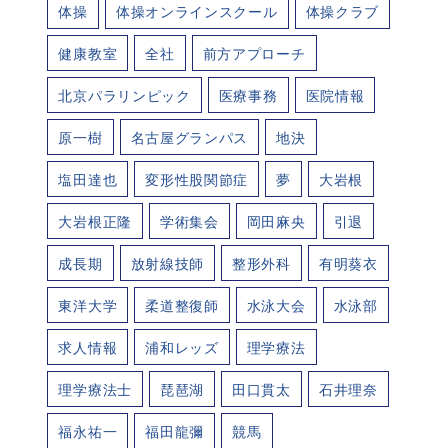
体操
体操オンラインスクール
体操クラブ
健康教室
全社
前方アプローチ
北京パラリンピック
医療事務
医院情報
原一樹
名古屋グランパス
地決
塩田達也
変形性股関節症
夢
大岩根
大岩根正隆
学術集会
岡田麻央
引退
成長期
放射線技師
整形外科
有明葵衣
東洋大学
柔道整復師
水泳大会
水泳部
求人情報
浦和レッズ
理学療法
理学療法士
琵琶湖
田口貫太
石井理奈
福永祐一
福田龍彌
競馬