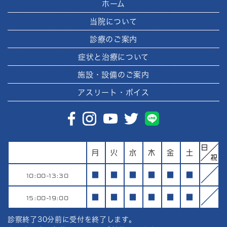
ホーム
当院について
診療のご案内
症状と治療について
施設・設備のご案内
アスリート・ボイス
月
火
水
木
金
土
10:00-13:30
■
■
■
■
■
■
15:00-19:00
■
■
■
■
■
■
診察終了30分前に受付を終了します。