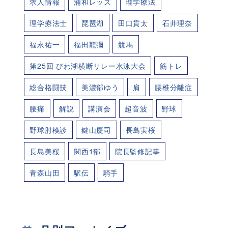
求人情報
浦和レッズ
理学療法
理学療法士
琵琶湖
田口貫太
石井理奈
福永祐一
福田龍彌
競馬
第25回 びわ湖横断リレー水泳大会
筋トレ
総合格闘技
美濃部ゆう
肩
腰椎分離症
腰痛
解説
講演会
超音波
野球
野球肘検診
鍵山慶司
長島実桜
長島美桜
関西1部
院長監修記事
青森山田
駅伝
騎手