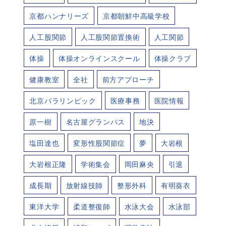
京都ハンナリーズ
京都朝鮮中高級学校
人工股関節
人工股関節置換術
人工関節
体操
体操オンラインスクール
体操クラブ
健康教室
全社
前方アプローチ
北京パラリンピック
医療事務
医院情報
原一樹
名古屋グランパス
地決
塩田達也
変形性股関節症
夢
大岩根
大岩根正隆
学術集会
岡田麻央
引退
成長期
放射線技師
整形外科
有明葵衣
東洋大学
柔道整復師
水泳大会
水泳部