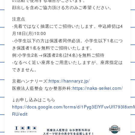
の活動で使用する場合がございます。
顔出しを含めご協力頂ける方のみご希望ください。
注意点
-先着ではなく抽選にてご招待いたします。申込締切は4
月18日(月)10:00
-小学生以下の方は保護者同伴必須。小学生以下1名につ
き保護者1名を無料でご招待いたします。
例:小学生2名→保護者2名(計4名)を無料ご招待
-なるべく近い座席をご用意いたしますが、座席指定は
できません。
京都ハンナリーズ:
https://hannaryz.jp/
医療法人藍整会 なか整形外科:
https://naka-seikei.com/
↓お申し込みはこちら
https://docs.google.com/forms/d/1Pyg3ElYFuvUfI793I
RU/edit