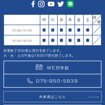
月
火
水
木
金
土
10:00-13:30
■
■
■
■
■
■
15:00-19:00
■
■
■
■
■
■
診察終了30分前に受付を終了します。
火・水・土の午後は18:00で受付終了します。
WEB
予約
075-950-5839
外来表はこちら