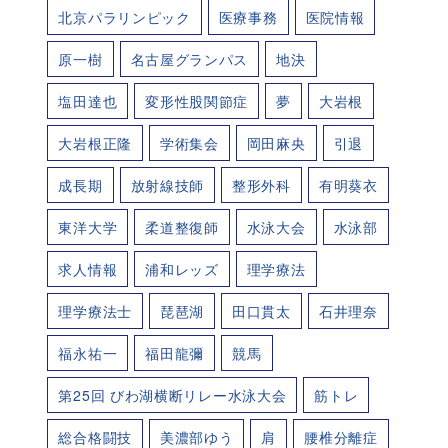
北京パラリンピック
医療事務
医院情報
原一樹
名古屋グランパス
地決
塩田達也
変形性股関節症
夢
大岩根
大岩根正隆
学術集会
岡田麻央
引退
成長期
放射線技師
整形外科
有明葵衣
東洋大学
柔道整復師
水泳大会
水泳部
求人情報
浦和レッズ
理学療法
理学療法士
琵琶湖
田口貫太
石井理奈
福永祐一
福田龍彌
競馬
第25回 びわ湖横断リレー水泳大会
筋トレ
総合格闘技
美濃部ゆう
肩
腰椎分離症