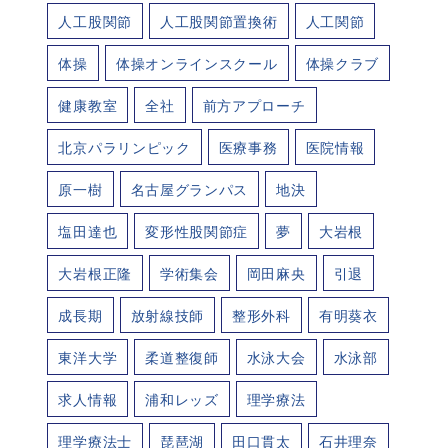
人工股関節
人工股関節置換術
人工関節
体操
体操オンラインスクール
体操クラブ
健康教室
全社
前方アプローチ
北京パラリンピック
医療事務
医院情報
原一樹
名古屋グランパス
地決
塩田達也
変形性股関節症
夢
大岩根
大岩根正隆
学術集会
岡田麻央
引退
成長期
放射線技師
整形外科
有明葵衣
東洋大学
柔道整復師
水泳大会
水泳部
求人情報
浦和レッズ
理学療法
理学療法士
琵琶湖
田口貫太
石井理奈