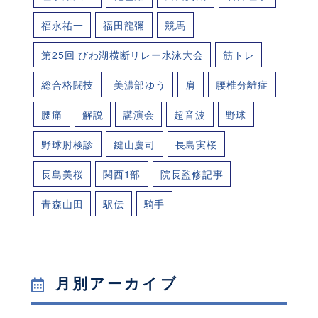
福永祐一
福田龍彌
競馬
第25回 びわ湖横断リレー水泳大会
筋トレ
総合格闘技
美濃部ゆう
肩
腰椎分離症
腰痛
解説
講演会
超音波
野球
野球肘検診
鍵山慶司
長島実桜
長島美桜
関西1部
院長監修記事
青森山田
駅伝
騎手
月別アーカイブ