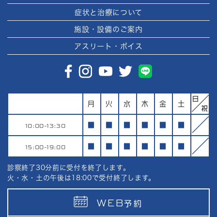
症状と治療について
施設・設備のご案内
アスリート・ボイス
月
火
水
木
金
土
10:00-13:30
■
■
■
■
■
■
15:00-19:00
■
■
■
■
■
■
診察終了30分前に受付を終了します。
火・水・土の午後は18:00で受付終了します。
WEB
予約