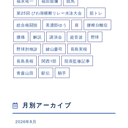
福永祐一
福田龍彌
競馬
第25回 びわ湖横断リレー水泳大会
筋トレ
総合格闘技
美濃部ゆう
肩
腰椎分離症
腰痛
解説
講演会
超音波
野球
野球肘検診
鍵山慶司
長島実桜
長島美桜
関西1部
院長監修記事
青森山田
駅伝
騎手
月別アーカイブ
2026年8月