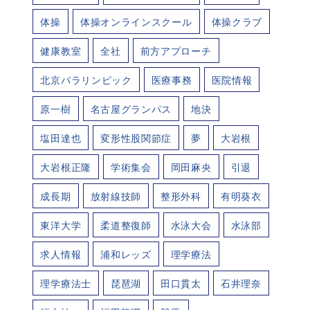
体操
体操オンラインスクール
体操クラブ
健康教室
全社
前方アプローチ
北京パラリンピック
医療事務
医院情報
原一樹
名古屋グランパス
地決
塩田達也
変形性股関節症
夢
大岩根
大岩根正隆
学術集会
岡田麻央
引退
成長期
放射線技師
整形外科
有明葵衣
東洋大学
柔道整復師
水泳大会
水泳部
求人情報
浦和レッズ
理学療法
理学療法士
琵琶湖
田口貫太
石井理奈