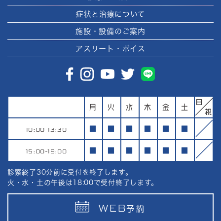
症状と治療について
施設・設備のご案内
アスリート・ボイス
月
火
水
木
金
土
10:00-13:30
■
■
■
■
■
■
15:00-19:00
■
■
■
■
■
■
診察終了30分前に受付を終了します。
火・水・土の午後は18:00で受付終了します。
WEB
予約