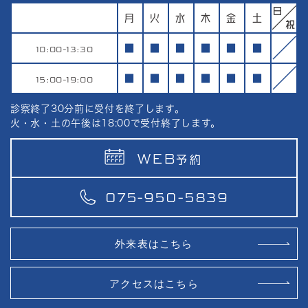
月
火
水
木
金
土
10:00-13:30
■
■
■
■
■
■
15:00-19:00
■
■
■
■
■
■
診察終了30分前に受付を終了します。
火・水・土の午後は18:00で受付終了します。
WEB
予約
075-950-5839
外来表はこちら
アクセスはこちら