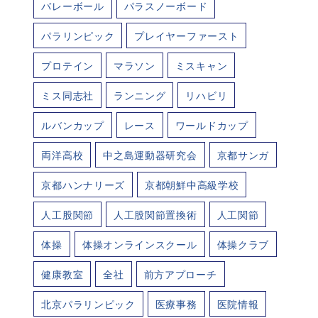
バレーボール
パラスノーボード
パラリンピック
プレイヤーファースト
プロテイン
マラソン
ミスキャン
ミス同志社
ランニング
リハビリ
ルバンカップ
レース
ワールドカップ
両洋高校
中之島運動器研究会
京都サンガ
京都ハンナリーズ
京都朝鮮中高級学校
人工股関節
人工股関節置換術
人工関節
体操
体操オンラインスクール
体操クラブ
健康教室
全社
前方アプローチ
北京パラリンピック
医療事務
医院情報