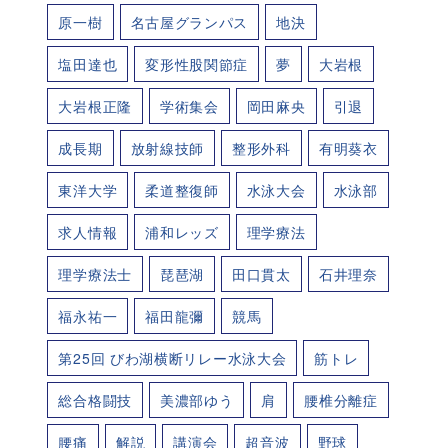
原一樹
名古屋グランパス
地決
塩田達也
変形性股関節症
夢
大岩根
大岩根正隆
学術集会
岡田麻央
引退
成長期
放射線技師
整形外科
有明葵衣
東洋大学
柔道整復師
水泳大会
水泳部
求人情報
浦和レッズ
理学療法
理学療法士
琵琶湖
田口貫太
石井理奈
福永祐一
福田龍彌
競馬
第25回 びわ湖横断リレー水泳大会
筋トレ
総合格闘技
美濃部ゆう
肩
腰椎分離症
腰痛
解説
講演会
超音波
野球