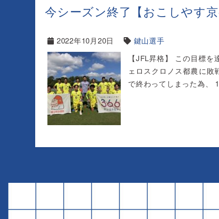
今シーズン終了【おこしやす京
2022年10月20日
鍵山選手
【JFL昇格】 この目標を
ェロスクロノス都農に敗
で終わってしまった為、 10