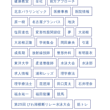
健康教室
全社
前方アプローチ
北京パラリンピック
医療事務
医院情報
原一樹
名古屋グランパス
地決
塩田達也
変形性股関節症
夢
大岩根
大岩根正隆
学術集会
岡田麻央
引退
成長期
放射線技師
整形外科
有明葵衣
東洋大学
柔道整復師
水泳大会
水泳部
求人情報
浦和レッズ
理学療法
理学療法士
琵琶湖
田口貫太
石井理奈
福永祐一
福田龍彌
競馬
第25回 びわ湖横断リレー水泳大会
筋トレ