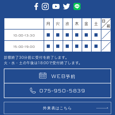
月
火
水
木
金
土
10:00-13:30
■
■
■
■
■
■
15:00-19:00
■
■
■
■
■
■
診察終了30分前に受付を終了します。
火・水・土の午後は18:00で受付終了します。
WEB
予約
075-950-5839
外来表はこちら