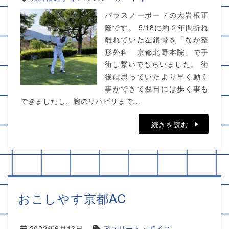
パラスノーボードの大岩根正
隆です。 5/18に約２年間折れ
離れていた左鎖骨を「なか整
形外科 京都北野本院」で手
術し繋いでもらいました。 術
後は思っていたより早く動く
事ができて翌日には歩く事も
できましたし、腕のリハビリまで…
続きを読む
おこしやす京都AC
2022年6月13日
アスリート・ボイス