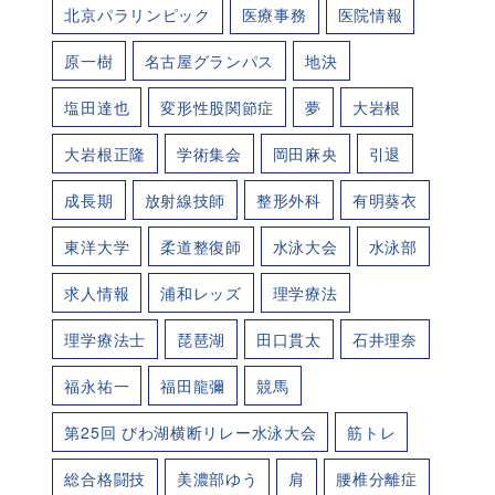
北京パラリンピック
医療事務
医院情報
原一樹
名古屋グランパス
地決
塩田達也
変形性股関節症
夢
大岩根
大岩根正隆
学術集会
岡田麻央
引退
成長期
放射線技師
整形外科
有明葵衣
東洋大学
柔道整復師
水泳大会
水泳部
求人情報
浦和レッズ
理学療法
理学療法士
琵琶湖
田口貫太
石井理奈
福永祐一
福田龍彌
競馬
第25回 びわ湖横断リレー水泳大会
筋トレ
総合格闘技
美濃部ゆう
肩
腰椎分離症