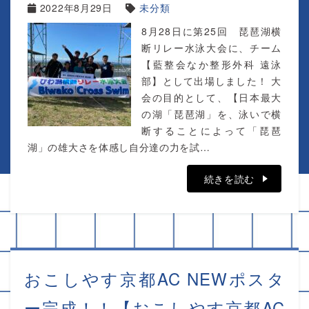
2022年8月29日
未分類
8月28日に第25回 琵琶湖横
断リレー水泳大会に、チーム
【藍整会なか整形外科 遠泳
部】として出場しました！ 大
会の目的として、【日本最大
の湖「琵琶湖」を、泳いで横
断することによって「琵琶
湖」の雄大さを体感し自分達の力を試…
続きを読む
おこしやす京都AC NEWポスタ
ー完成！！【おこしやす京都AC