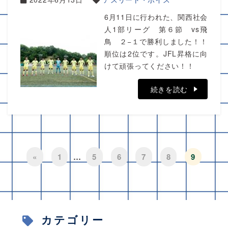
6月11日に行われた、関西社会
人1部リーグ 第６節 vs飛
鳥 ２−１で勝利しました！！
順位は2位です。JFL昇格に向
けて頑張ってください！！
続きを読む
«
1
…
5
6
7
8
9
カテゴリー