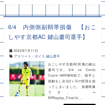
6/4 内側側副靱帯損傷 【おこ
しやす京都AC 鍵山慶司選手】
2022年7月11日
アスリート・ボイス
,
鍵山選手
おこしやす京都AC所属の鍵山
慶司です。 6/4 vs Cento
Cuore HARIMA戦で、相手と
接触をし全治2ヶ月の怪我を負
ってしまいました。 負傷映像
です。 ↪︎
RPReplay_Final16…