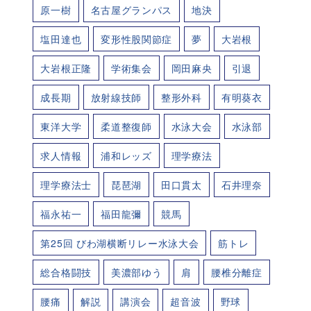
原一樹
名古屋グランパス
地決
塩田達也
変形性股関節症
夢
大岩根
大岩根正隆
学術集会
岡田麻央
引退
成長期
放射線技師
整形外科
有明葵衣
東洋大学
柔道整復師
水泳大会
水泳部
求人情報
浦和レッズ
理学療法
理学療法士
琵琶湖
田口貫太
石井理奈
福永祐一
福田龍彌
競馬
第25回 びわ湖横断リレー水泳大会
筋トレ
総合格闘技
美濃部ゆう
肩
腰椎分離症
腰痛
解説
講演会
超音波
野球