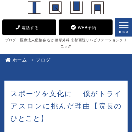
電話する
WEB予約
MENU
ブログ｜医療法人藍整会 なか整形外科 京都西院リハビリテーションクリ
ニック
ホーム
ブログ
スポーツを文化に──僕がトライ
アスロンに挑んだ理由【院長の
ひとこと】