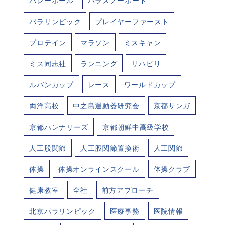
バレーボール
パラスノーボード
パラリンピック
プレイヤーファースト
プロテイン
マラソン
ミスキャン
ミス同志社
ランニング
リハビリ
ルバンカップ
レース
ワールドカップ
両洋高校
中之島運動器研究会
京都サンガ
京都ハンナリーズ
京都朝鮮中高級学校
人工股関節
人工股関節置換術
人工関節
体操
体操オンラインスクール
体操クラブ
健康教室
全社
前方アプローチ
北京パラリンピック
医療事務
医院情報