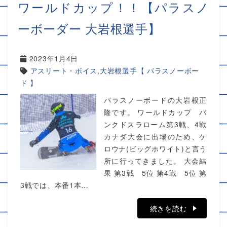
ワールドカップ！！【パラスノ
ーボーダー 大岩根選手】
2023年1月4日
アスリート・ボイス
,
大岩根選手【 パラスノーボー
ド 】
パラスノーボードの大岩根正
隆です。 ワールドカップ バ
ンクドスラローム第3戦、4戦
カナダ大会に出場のため、ケ
ロウナ(ビッグホワイト)と言う
所に行ってきました。 大会結
果 第3戦 5位 第4戦 5位 第
3戦では、本番1本…
続きを読む