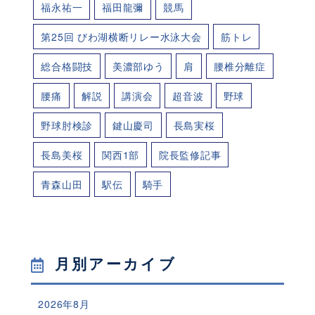
福永祐一
福田龍彌
競馬
第25回 びわ湖横断リレー水泳大会
筋トレ
総合格闘技
美濃部ゆう
肩
腰椎分離症
腰痛
解説
講演会
超音波
野球
野球肘検診
鍵山慶司
長島実桜
長島美桜
関西1部
院長監修記事
青森山田
駅伝
騎手
月別アーカイブ
2026年8月