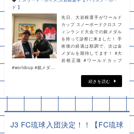
ド 】
先日、大岩根選手がワールド
カップ スノーボードクロス フ
ィンランド大会での銀メダル
を持って診察に来ました！ 手
術後の経過は順調で、次は金
メダルを期待してます！ #大
岩根正隆 #ワールドカップ
#worldcup #銀メダ…
続きを読む
J3 FC琉球入団決定！！【FC琉球