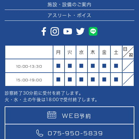
施設・設備のご案内
アスリート・ボイス
月
火
水
木
金
土
10:00-13:30
■
■
■
■
■
■
15:00-19:00
■
■
■
■
■
■
診察終了30分前に受付を終了します。
火・水・土の午後は18:00で受付終了します。
WEB
予約
075-950-5839