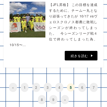
【JFL昇格】 この目標を達成
するために、チーム一丸とな
り頑張ってきたが 10/17 vsヴ
ェロスクロノス都農に敗戦し
シーズンが終わってしまっ
た。 今シーズンリーグ戦４
位で終わってしまった為、
10/15〜…
続きを読む
«
1
2
3
4
5
6
7
8
9
»