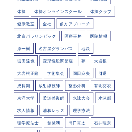
体操
体操オンラインスクール
体操クラブ
健康教室
全社
前方アプローチ
北京パラリンピック
医療事務
医院情報
原一樹
名古屋グランパス
地決
塩田達也
変形性股関節症
夢
大岩根
大岩根正隆
学術集会
岡田麻央
引退
成長期
放射線技師
整形外科
有明葵衣
東洋大学
柔道整復師
水泳大会
水泳部
求人情報
浦和レッズ
理学療法
理学療法士
琵琶湖
田口貫太
石井理奈